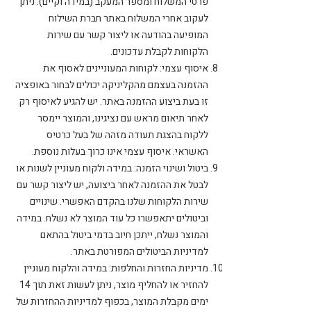
פרטי המשלוח ומספר המעקב (במידה וקיים). ניתן
לעקוב אחרי המשלוח באתר חברת השילוח
המופיעה בהודעה או ליצור קשר עם שירות
הלקוחות לקבלת עדכונים.
איסוף עצמי: לקוחות המעוניינים לאסוף את
ההזמנה בעצמם מהקליניקה יכולים לבחור באופציה
זו בעת ביצוע ההזמנה באתר. יש להגיע לאיסוף רק
לאחר תיאום מראש עם נציגינו, והמוצר יימסר
ללקוח בהצגת תעודה מזהה של בעל כרטיס
האשראי. איסוף עצמי אינו כרוך בעלות נוספת.
ביטול ושינוי הזמנה: במידה ולקוח מעוניין לשנות או
לבטל את ההזמנה לאחר ביצועה, יש ליצור קשר עם
שירות הלקוחות שלנו בהקדם האפשרי. שינויים
וביטולים יתאפשרו כל עוד המוצר לא נשלח. במידה
והמוצר נשלח, ייתכן חיוב בדמי ביטול בהתאם
למדיניות הביטולים המפורטת באתר.
מדיניות החזרות והחלפות: במידה והלקוח מעוניין
להחזיר או להחליף מוצר, ניתן לעשות זאת תוך 14
ימים מקבלת המוצר, בכפוף למדיניות ההחזרות של