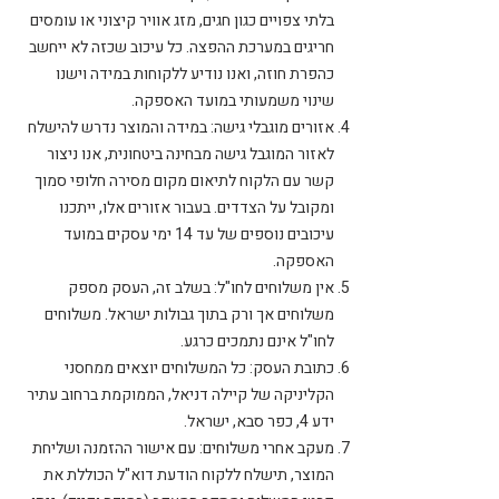
בלתי צפויים כגון חגים, מזג אוויר קיצוני או עומסים
חריגים במערכת ההפצה. כל עיכוב שכזה לא ייחשב
כהפרת חוזה, ואנו נודיע ללקוחות במידה וישנו
שינוי משמעותי במועד האספקה.
אזורים מוגבלי גישה: במידה והמוצר נדרש להישלח
לאזור המוגבל גישה מבחינה ביטחונית, אנו ניצור
קשר עם הלקוח לתיאום מקום מסירה חלופי סמוך
ומקובל על הצדדים. בעבור אזורים אלו, ייתכנו
עיכובים נוספים של עד 14 ימי עסקים במועד
האספקה.
אין משלוחים לחו"ל: בשלב זה, העסק מספק
משלוחים אך ורק בתוך גבולות ישראל. משלוחים
לחו"ל אינם נתמכים כרגע.
כתובת העסק: כל המשלוחים יוצאים ממחסני
הקליניקה של קיילה דניאל, הממוקמת ברחוב עתיר
ידע 4, כפר סבא, ישראל.
מעקב אחרי משלוחים: עם אישור ההזמנה ושליחת
המוצר, תישלח ללקוח הודעת דוא"ל הכוללת את