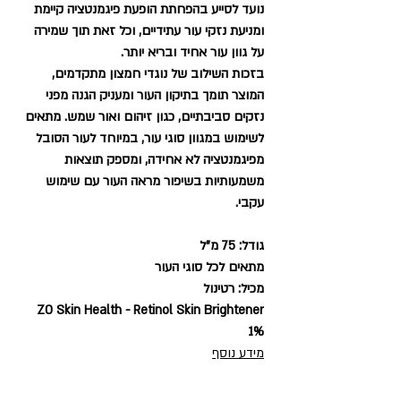
נועד לסייע בהפחתת הופעת פיגמנטציה קיימת
ומניעת נזקי עור עתידיים, וכל זאת תוך שמירה
על גוון עור אחיד ובריא יותר.
בזכות השילוב של נוגדי חמצון מתקדמים,
המוצר תומך בתיקון העור ומעניק הגנה מפני
נזקים סביבתיים, כגון זיהום ואור שמש. מתאים
לשימוש במגוון סוגי עור, במיוחד לעור הסובל
מפיגמנטציה לא אחידה, ומספק תוצאות
משמעותיות בשיפור מראה העור עם שימוש
עקבי.
גודל: 75 מ"ל
מתאים לכל סוגי העור
מכיל: רטינול
ZO Skin Health - Retinol Skin Brightener
1%
מידע נוסף