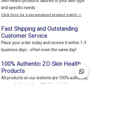
Skin Health products tailored to your skin type
to the face and neck using a cotton pad.
and specific needs.
Avoid eye contact. Use morning and
Click here for a personalized product match >>
evening.
Key Ingredients:
Fast Shipping and Outstanding
Hamamelis Virginiana Extract (Witch
Customer Service
Hazel):
Soothes the skin and reduces
Place your order today and receive it within 1-3
redness and inflammation.
business days - often even the same day!
Sodium Hyaluronate:
Delivers deep
hydration and helps maintain natural
100% Authentic ZO Skin Health
moisture levels.
Products
Panthenol:
Calms the skin and
All products on our website are 100% authentic,
supports its flexibility and
sourced directly from ZO Skin Health.
smoothness.
Shipping & Returns:
Fast shipping – usually within 1-2
business days
Maximum delivery time – up to 3
business days
Kayla Daniel
Skin health specialists
Returns accepted within 30 days for