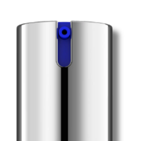
Suitable for all skin types: oi
Ideal for those dealing with hyperpigmentation, uneven
Fast Skin Brightening
: High-potency retinol for quicker results in eve
Wrinkle and Fine Line Reduction
: Supports skin cell turno
efinement
: Retinol in Wrinkle + Texture Repair enhances skin smooth
olution
: Perfect for maintenance after hydroquinone treatments or f
r 1%
– Apply in the morning or evening as directed. Avoid direct sun
Daily Power Defense
– Apply morning and night for an
Texture Repair
– Use in the evening only. Contains 0.5% retinol for s
Brightalive®
– Apply morning and night to r