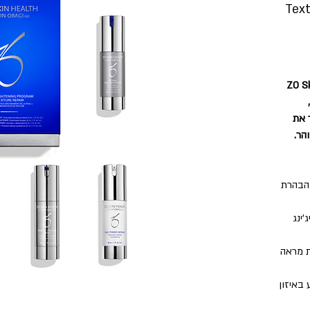
Textur
וח המתקדמת של
 את
והר
– הרת
– נג
– ראה
– איזון