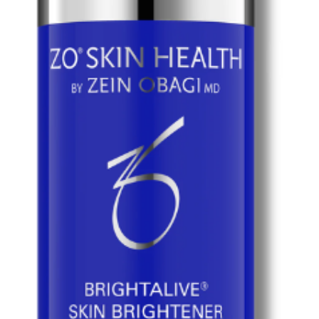
 Retinol
: Powerful active ingredient to boost cell turnover, reduce pi
Antioxidants
: Protect the skin from enviro
Non-Retinol Brightalive® Brightener
: Gently reduces dark spots a