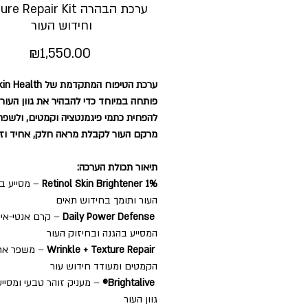
e Repair Kit ערכת הבהרה
וחידוש העור
Price
₪1,550.00
ערכת הטיפ ZO Skin Health
פותחה במיוחד כדי להבהיר את גוון העור,
להפחית כתמי פיגמנטציה וקמטים, ולשפר
מרקם העור לקבלת מראה חלק, אחיד וז.
תיאור תכולת הערכה:
מסייע בהב
Retinol Skin Brightener 1%
העור ותומך בחידוש תאים
קרם אנטי-אייג'י
Daily Power Defense
המסייע בהגנה ובחיזוק העור
משפר את מ
Wrinkle + Texture Repair
הקמטים ומעודד חידוש עור
מעניק זוהר טבעי ומסייע ב
Brightalive®
גוון העור