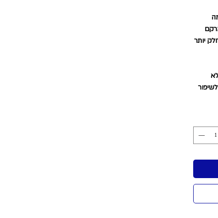
מה
מרקם
לק יותר
לא
לשיפור