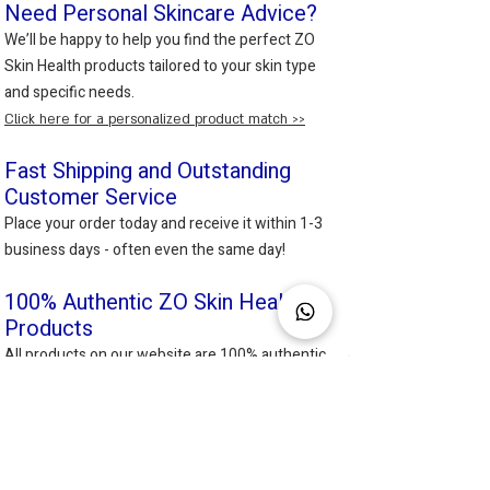
Need Personal Skincare Advice?
✔ Restores and strengthens the skin’s
We’ll be happy to help you find the perfect ZO
natural protective barrier
Skin Health products tailored to your skin type
✔ Reduces fine lines and wrinkles while
and specific needs.
improving skin firmness
Click here for a personalized product match >>
✔ Provides a smoother, more even, and
healthier complexion
Fast Shipping and Outstanding
✔ Delivers powerful antioxidant
Customer Service
protection against environmental damage
Place your order today and receive it within 1-3
✔ Suitable for all skin types, including
business days - often even the same day!
sensitive skin
Directions for Use:
100% Authentic ZO Skin Health
Apply 2-3 pumps of the serum onto clean,
Products
dry skin, morning and evening. For best
All products on our website are 100% authentic,
results, follow with a moisturizer and
sourced directly from ZO Skin Health.
sunscreen.
Key Ingredients:
DNA Repair Enzymes
– Support the
skin’s natural renewal process and