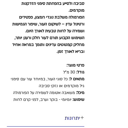
סביבה ולסייע בהפחתת סימני הזדקנות
מוקדמים.
הפורמולה משלבת נוגדי חמצון, פפטידים
ורטינול עדין – לשיקום העור, שיפור הגמישות
ושמירה על לחות טבעית לאורך היום.
השימוש הקבוע תורם לעור חלק ורענן יותר,
מחליק קמטוטים עדינים ותומך במראה אחיד
ובריא לאורך זמן.
פרטי מוצר:
גודל:
30 מ"ל
מתאים ל:
כל סוגי העור, במיוחד עור עם סימני
גיל מוקדמים או נזקי סביבה
מיכל:
משאבה אטומה לשמירה על הפורמולה
שימוש:
יומיומי - בוקר וערב, לפני קרם לחות
יתרונות