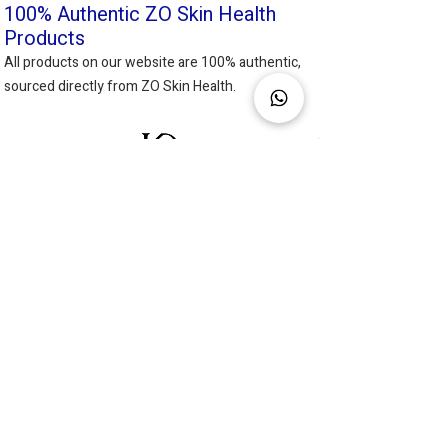
100% Authentic ZO Skin Health
Products
All products on our website are 100% authentic,
sourced directly from ZO Skin Health.
Kayla Daniel
Skin health specialists
Oshiland mall
Atir Yeda 4
Kefar Sava
Israel
Phone:
050-7878515
CLINIC HOURS
Sunday - Thursday