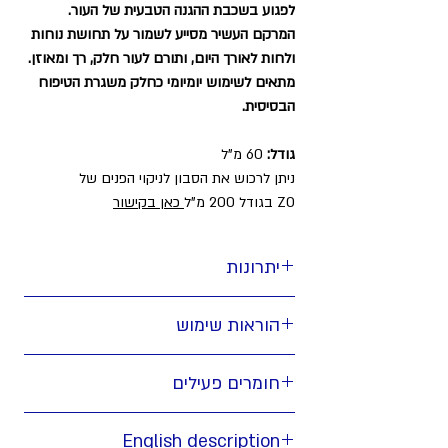
לפגוע בשכבת ההגנה הטבעית של העור.
המרקם העשיר מסייע לשמור על תחושת נוחות
ולחות לאורך היום, ותורם לעור חלק, רך ומאוזן.
מתאים לשימוש יומיומי כחלק משגרת הטיפוח
הבסיסית.
גודל:
60 מ"ל
ניתן לרכוש את הסבון לניקוי הפנים של
ZO בגודל 200 מ"ל
כאן בקישור
יתרונות
✔ שומר על לחות העור לאחר הניקוי.
הוראות שימוש
✔ מרגיע את העור ומסייע בהפחתת גירויים.
✔ מנקה ביסודיות איפור, לכלוך ועודפי שומן.
לשימוש על עור רטוב, עד פעמיים ביום.
חומרים פעילים
יש לשטוף ביסודיות לאחר השימוש.
Sodium hyaluronate
English description
Panthenol