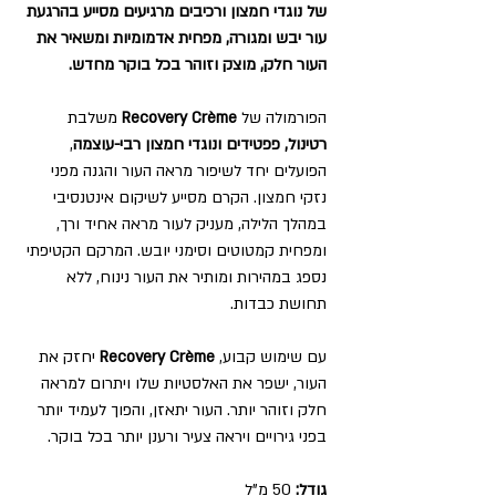
של נוגדי חמצון ורכיבים מרגיעים מסייע בהרגעת
עור יבש ומגורה, מפחית אדמומיות ומשאיר את
העור חלק, מוצק וזוהר בכל בוקר מחדש.
משלבת
Recovery Crème
הפורמולה של
,
רטינול, פפטידים ונוגדי חמצון רבי-עוצמה
הפועלים יחד לשיפור מראה העור והגנה מפני
נזקי חמצון. הקרם מסייע לשיקום אינטנסיבי
במהלך הלילה, מעניק לעור מראה אחיד ורך,
ומפחית קמטוטים וסימני יובש. המרקם הקטיפתי
נספג במהירות ומותיר את העור נינוח, ללא
תחושת כבדות.
יחזק את
Recovery Crème
עם שימוש קבוע,
העור, ישפר את האלסטיות שלו ויתרום למראה
חלק וזוהר יותר. העור יתאזן, והפוך לעמיד יותר
בפני גירויים ויראה צעיר ורענן יותר בכל בוקר.
גודל:
50 מ"ל