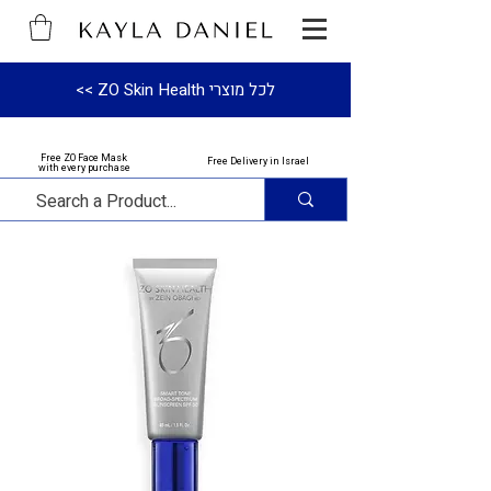
לכל מוצרי ZO Skin Health >>
Free ZO Face Mask
Free Delivery in Israel
with every purchase