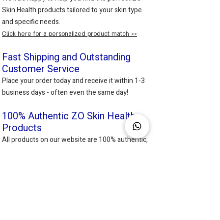
skin health.
Skin Health products tailored to your skin type
Directions for Use:
and specific needs.
Apply generously to clean, dry skin 15
Click here for a personalized product match >>
minutes before sun exposure.
Reapply every two hours, or more
Fast Shipping and Outstanding
frequently after swimming, sweating,
Customer Service
or towel drying.
Place your order today and receive it within 1-3
Smart Tone Broad-Spectrum SPF 50
is
business days - often even the same day!
suitable for all skin types, including
sensitive skin, and provides the perfect
100% Authentic ZO Skin Health
daily solution for sun protection with a
Products
natural and even complexion.
All products on our website are 100% authentic,
sourced directly from ZO Skin Health.
Kayla Daniel