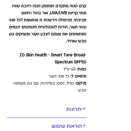
קרם הגנה מתקדם המספק הגנה רחבת טווח
מפני קרינת UVA/UVB, אור כחול וזיהום
סביבתי. פורמולה חדשנית זו מותאמת לכל סוגי
וגווני העור, הודות לטכנולוגיית פיגמנטים חכמים
המתאימים את עצמם לצבע העור ומעניקים גוון
טבעי ואחיד.
ZO Skin Health - Smart Tone Broad-
Spectrum SPF50
כמות:
45 מ"ל
מתאים ל:
כל סוגי העור
מרקם:
קליל, נספג במהירות, עם גוון משתנה
טבעי
יתרונות
✔ מספק
הגנה רחבת טווח SPF 50
מפני קרינת
הוראות שימוש
UV ונזקים סביבתיים